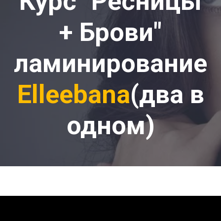
Курс "Ресницы
+ Брови"
ламинирование
Elleebana
(два в
одном)