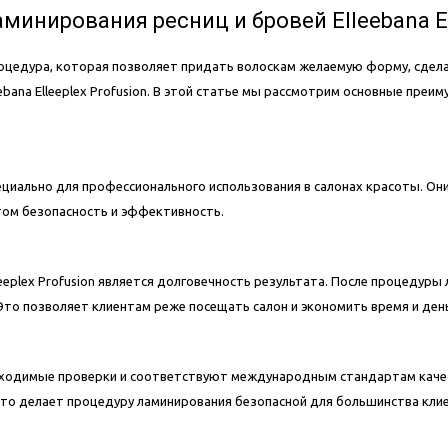
инирования ресниц и бровей Elleebana Ell
роцедура, которая позволяет придать волоскам желаемую форму, сдел
bana Elleeplex Profusion. В этой статье мы рассмотрим основные преи
специально для профессионального использования в салонах красоты. 
этом безопасность и эффективность.
leeplex Profusion является долговечность результата. После процедур
Это позволяет клиентам реже посещать салон и экономить время и ден
необходимые проверки и соответствуют международным стандартам кач
Это делает процедуру ламинирования безопасной для большинства кли