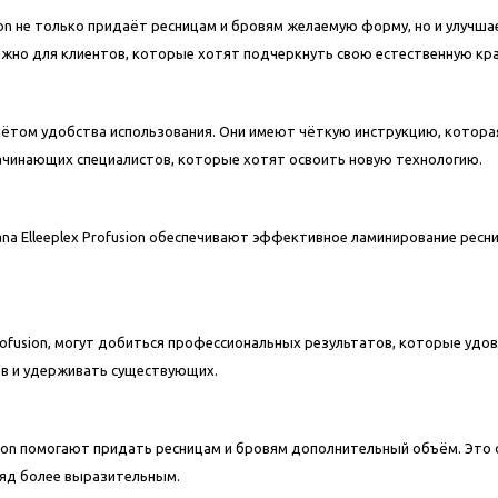
sion не только придаёт ресницам и бровям желаемую форму, но и улучша
ажно для клиентов, которые хотят подчеркнуть свою естественную кр
с учётом удобства использования. Они имеют чёткую инструкцию, котор
ачинающих специалистов, которые хотят освоить новую технологию.
na Elleeplex Profusion обеспечивают эффективное ламинирование ресн
Profusion, могут добиться профессиональных результатов, которые уд
ов и удерживать существующих.
usion помогают придать ресницам и бровям дополнительный объём. Это 
ляд более выразительным.