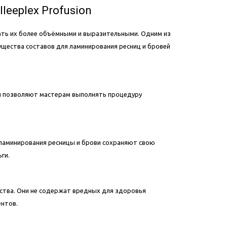
eeplex Profusion
ать их более объёмными и выразительными. Одним из
мущества составов для ламинирования ресниц и бровей
Они позволяют мастерам выполнять процедуру
ы ламинирования ресницы и брови сохраняют свою
ьги.
ества. Они не содержат вредных для здоровья
ентов.