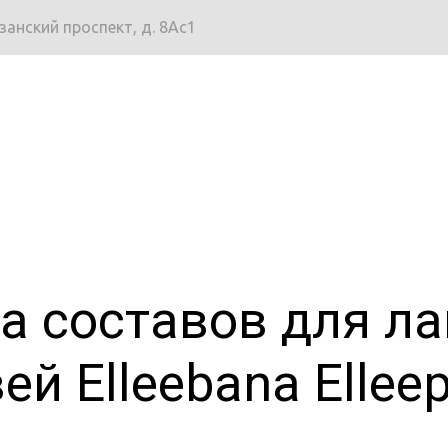
язанский проспект, д. 8Ас1
а составов для л
ей Elleebana Elleep