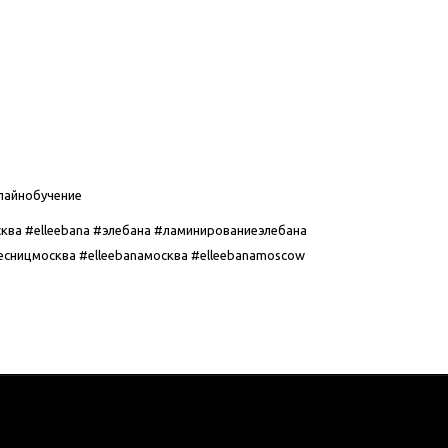
лайнобучение
ква #elleebana #элебана #ламинированиеэлебана
ницмосква #elleebanaмосква #elleebanamoscow