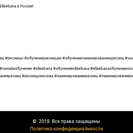
leebana в России!
иц #ресницы #обучениересницам #обучениеламинированиюресниц #он
нлайнобучение #elleebana #обучениеelleebana #elleebanaобучениемос
анияресниц #ресницымосква #ламинированиересниц #ламинированиерес
©  2018  Все права защищены
Политика конфиденциальности