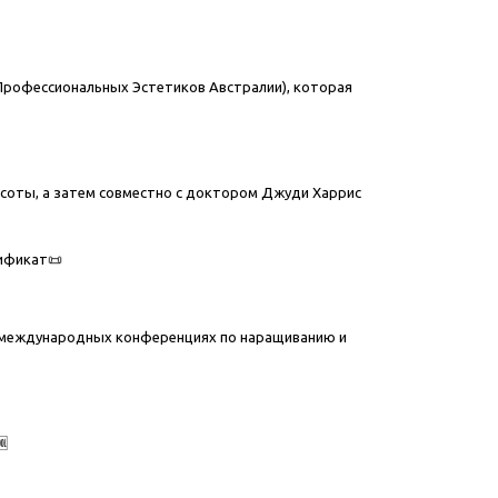
ция Профессиональных Эстетиков Австралии), которая
асоты, а затем совместно с доктором Джуди Харрис
тификат📜
их международных конференциях по наращиванию и
🆒