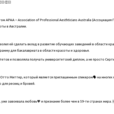
🏻👏🏻
ом APAA – Association of Professional Aesthticians Australia (Ассоциа
оты в Австралии.
волил ей сделать вклад в развитие обучающих заведений в области кр
грамму для бакалавриата в области красоты и здоровья.
тетов и позволяла получать университетский диплом, а не просто Сер
т, Отто Миттер, который является приглашенным спикером🗣 на мног
 для ресниц и бровей.
, уже завоевала любовь💖 и признание более чем в 59-ти странах мира. 