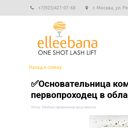
+7(925)427-07-68
г. Москва
,
ул. Р
Назад к списку
✅Основательница ком
первопроходец в обла.
Автор:
Elleebana официальный представитель