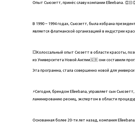
Опыт Сьюзетт, принёс славу компании Elleebana. 👏🏻
⠀
В 1990 – 1994 годах, Сьюзетт, была избрана президент
является флагманской организацией в индустрии крас
⠀
💥Колоссальный опыт Сюзетт в области красоты, поз
из Университета Новой Англии🇬🇧 они составили про
Эта программа, стала совершенно новой для универси
⠀
⚡Сегодня, брендом Elleebana, управляет сын Сьюзет
ламинированию ресниц, экспертом в области процедур
⠀
Основанная более 20-ти лет назад, компания Elleebana
⠀