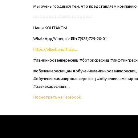
Мы очень гордимся тем, что представляем компанию El
--------------------------------------
Наши КОНТАКТЫ
WhatsApp/Viber, 👉☎+7(925)729-20-01
https://elleebanofficial...
#ламинированиересниц #ботоксресниц #лифтингресн
#обучениересницам #обучениеламинированиюресниц #о
#обучениеламинированиересниц #обучениеламиниров
#завивкаресницы. .
Посмотреть на Facebook