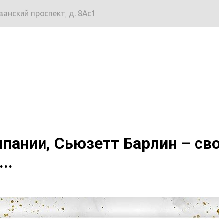
язанский проспект, д. 8Ас1
пании, Сьюзетт Барлин – сво
..