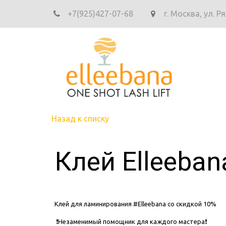
+7(925)427-07-68
г. Москва
,
ул. Р
Назад к списку
Клей Elleeban
Клей для ламинирования #Elleebana со скидкой 10%
❗Незаменимый помощник для каждого мастера❗